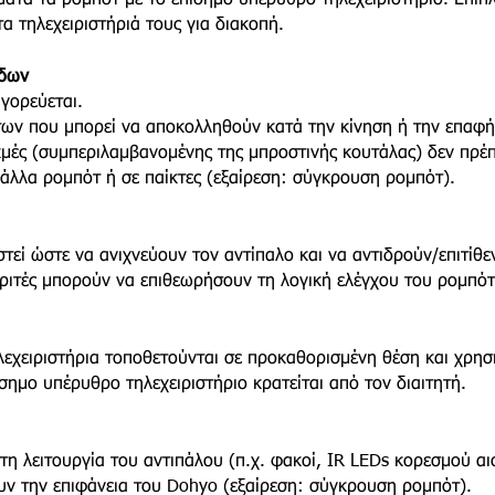
τα ρομπότ με το επίσημο υπέρυθρο τηλεχειριστήριο. Επιπ
ριστήριά τους για διακοπή.
ίδων
γορεύεται.
των που μπορεί να αποκολληθούν κατά την κίνηση ή την επαφή
κμές (συμπεριλαμβανομένης της μπροστινής κουτάλας) δεν πρέπ
 άλλα ρομπότ ή σε παίκτες (εξαίρεση: σύγκρουση ρομπότ).
αστεί ώστε να ανιχνεύουν τον αντίπαλο και να αντιδρούν/επιτίθ
 κριτές μπορούν να επιθεωρήσουν τη λογική ελέγχου του ρομπότ
λεχειριστήρια τοποθετούνται σε προκαθορισμένη θέση και χρησ
ίσημο υπέρυθρο τηλεχειριστήριο κρατείται από τον διαιτητή.
η λειτουργία του αντιπάλου (π.χ. φακοί, IR LEDs κορεσμού α
ν την επιφάνεια του Dohyo (εξαίρεση: σύγκρουση ρομπότ).