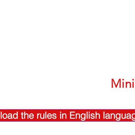
HOME
PROFILE
COMPETITIONS
PARTNERSH
Min
oad the rules in English langua