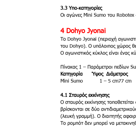
3.3 Υπο‑κατηγορίες
Οι αγώνες Mini Sumo του Robotex δ
4 Dohyo Jyonai
Το Dohyo Jyonai (περιοχή αγωνιστι
του Dohyo). Ο υπόλοιπος χώρος θε
Ο αγωνιστικός κύκλος είναι ένας 
Πίνακας 1 – Παράμετροι πεδίων S
Κατηγορία Ύψος Διάμετρος Υ
Mini Sumo 1 – 5 cm77 cm
4.1 Σταυρός εκκίνησης
Ο σταυρός εκκίνησης τοποθετείται 
βρίσκονται σε δύο αντιδιαμετρικού
(λευκή γραμμή). Ο διαιτητής αφαι
Το ρομπότ δεν μπορεί να μετακινηθ