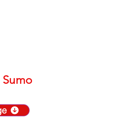
IPS
CONTACT
i Sumo
ge