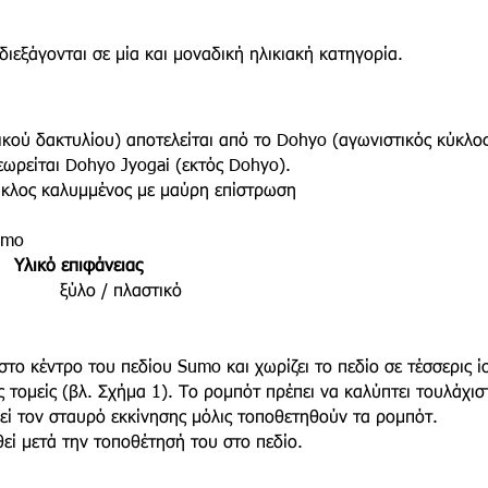
ιεξάγονται σε μία και μοναδική ηλικιακή κατηγορία.
κού δακτυλίου) αποτελείται από το Dohyo (αγωνιστικός κύκλος
ωρείται Dohyo Jyogai (εκτός Dohyo).
κύκλος καλυμμένος με μαύρη επίστρωση
umo
λικό επιφάνειας
 ξύλο / πλαστικό
στο κέντρο του πεδίου Sumo και χωρίζει το πεδίο σε τέσσερις ί
ς τομείς (βλ. Σχήμα 1). Το ρομπότ πρέπει να καλύπτει τουλάχι
ρεί τον σταυρό εκκίνησης μόλις τοποθετηθούν τα ρομπότ.
εί μετά την τοποθέτησή του στο πεδίο.