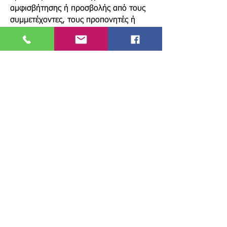
αμφισβήτησης ή προσβολής από τους
συμμετέχοντες, τους προπονητές ή
τους οργανισμούς που εκπροσωπούν.
Σε περίπτωση σκόπιμης αλλοίωσης ή
αλλαγής της σήμανσης του μοναδικού
αριθμού του ρομπότ, ο προπονητής και
η ομάδα του θα αποβάλλονται
αυτόματα από τη διοργάνωση. Ως
αποτέλεσμα δεν θα μπορούν να
λάβουν μέρος σε οποιαδήποτε άλλη
πρόκληση έχουν κάνει εγγραφή. Ο
προπονητής και η ομάδα του θα
αποχωρούν άμεσα από το χώρο της
διοργάνωσης. Ο προπονητής χάνει
επίσης το δικαίωμα του να λάβει μέρος
στην επόμενη διοργάνωση του
ROBOTEX HELLAS και αποκλείεται
αυτόματα και από τη συμμετοχή του
στο ROBOTEX INTERNATIONAL σε